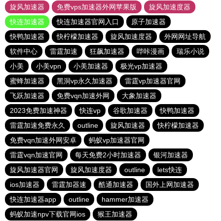
旋风加速器
免费vps加速器外网苹果版
旋风加速度器
快连加速器
快连加速器官网入口
原子加速器
快鸭加速器
快柠檬加速器
旋风加速度器
外网网址导航
软件中心
雷霆加速
狂飙加速器
哔咔漫画
瑞乐小说
小美
小美vpn
小美加速器
极光vp加速器
蜜蜂加速器
黑洞vp永久加速器
雷霆vp加速器官网
飞跃加速器
免费vqn加速外网
大象加速器
2023免费加速神器
快连vp
谷歌加速器
快鸭加速器
雷霆加速免费永久
outline
旋风加速器
快柠檬加速器
免费vqn加速外网安卓
蚂蚁vp加速器官网
雷霆vqn加速官网
每天免费2小时加速器
银河加速器
旋风加速器官网
旋风加速度器
outline
lets快连
ios加速器
雷霆加器速
酷通加速器
国外上网加速器
快连加速器app
outline
hammer加速器
蚂蚁加速npv下载官网ios
猴王加速器