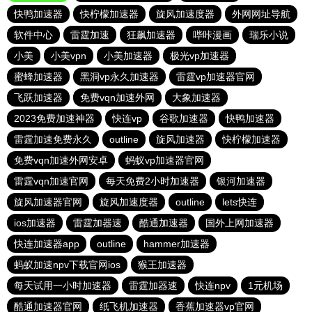
快鸭加速器
快柠檬加速器
旋风加速度器
外网网址导航
软件中心
雷霆加速
狂飙加速器
哔咔漫画
瑞乐小说
小美
小美vpn
小美加速器
极光vp加速器
蜜蜂加速器
黑洞vp永久加速器
雷霆vp加速器官网
飞跃加速器
免费vqn加速外网
大象加速器
2023免费加速神器
快连vp
谷歌加速器
快鸭加速器
雷霆加速免费永久
outline
旋风加速器
快柠檬加速器
免费vqn加速外网安卓
蚂蚁vp加速器官网
雷霆vqn加速官网
每天免费2小时加速器
银河加速器
旋风加速器官网
旋风加速度器
outline
lets快连
ios加速器
雷霆加器速
酷通加速器
国外上网加速器
快连加速器app
outline
hammer加速器
蚂蚁加速npv下载官网ios
猴王加速器
每天试用一小时加速器
雷霆加器速
快连npv
1元机场
酷通加速器官网
纸飞机加速器
香蕉加速器vp官网