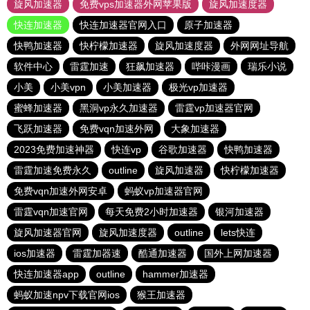
旋风加速器
免费vps加速器外网苹果版
旋风加速度器
快连加速器
快连加速器官网入口
原子加速器
快鸭加速器
快柠檬加速器
旋风加速度器
外网网址导航
软件中心
雷霆加速
狂飙加速器
哔咔漫画
瑞乐小说
小美
小美vpn
小美加速器
极光vp加速器
蜜蜂加速器
黑洞vp永久加速器
雷霆vp加速器官网
飞跃加速器
免费vqn加速外网
大象加速器
2023免费加速神器
快连vp
谷歌加速器
快鸭加速器
雷霆加速免费永久
outline
旋风加速器
快柠檬加速器
免费vqn加速外网安卓
蚂蚁vp加速器官网
雷霆vqn加速官网
每天免费2小时加速器
银河加速器
旋风加速器官网
旋风加速度器
outline
lets快连
ios加速器
雷霆加器速
酷通加速器
国外上网加速器
快连加速器app
outline
hammer加速器
蚂蚁加速npv下载官网ios
猴王加速器