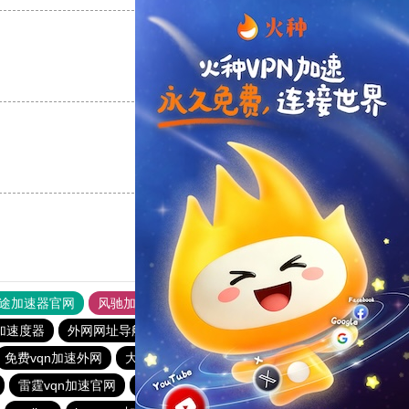
支持
[0]
反对
[0]
支持
[0]
反对
[0]
途加速器官网
风驰加速器
旋风加速器
加速度器
外网网址导航
软件中心
雷霆加速
狂飙加速器
免费vqn加速外网
大象加速器
2023免费加速神器
快连vp
雷霆vqn加速官网
每天免费2小时加速器
银河加速器