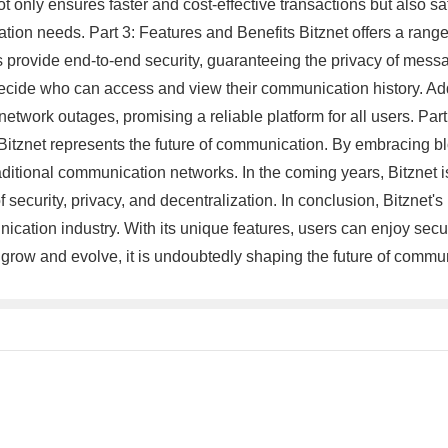
t only ensures faster and cost-effective transactions but also 
on needs. Part 3: Features and Benefits Bitznet offers a range of
s provide end-to-end security, guaranteeing the privacy of messa
o decide who can access and view their communication history. Add
network outages, promising a reliable platform for all users. Pa
tznet represents the future of communication. By embracing bl
traditional communication networks. In the coming years, Bitzne
 security, privacy, and decentralization. In conclusion, Bitzne
unication industry. With its unique features, users can enjoy se
 grow and evolve, it is undoubtedly shaping the future of commu
。