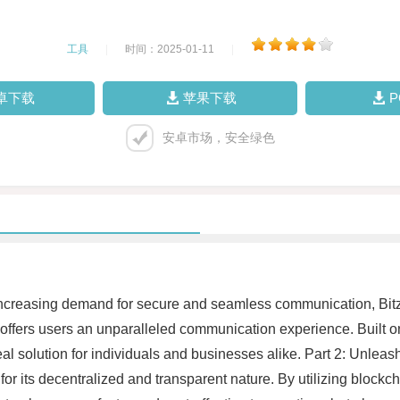
工具
|
时间：2025-01-11
|
卓下载
苹果下载
安卓市场，安全绿色
e increasing demand for secure and seamless communication, Bit
offers users an unparalleled communication experience. Built on 
ideal solution for individuals and businesses alike. Part 2: Unle
or its decentralized and transparent nature. By utilizing blockch