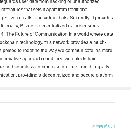
safeguards user data from hacking or unauthorized
 features that sets it apart from traditional
ges, voice calls, and video chats. Secondly, it provides
itionally, Bitznet's decentralized nature ensures
rt 4: The Future of Communication In a world where data
ockchain technology, this network provides a much-
t is poised to redefine the way we communicate, as more
t's innovative approach combined with blockchain
cure and seamless communication, free from third-party
nication, providing a decentralized and secure platform
支持
[0]
反对
[0]