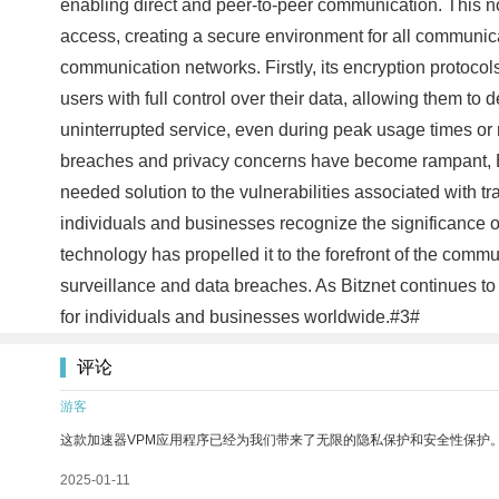
enabling direct and peer-to-peer communication. This no
access, creating a secure environment for all communicati
communication networks. Firstly, its encryption protocol
users with full control over their data, allowing them t
uninterrupted service, even during peak usage times or 
breaches and privacy concerns have become rampant, Bi
needed solution to the vulnerabilities associated with 
individuals and businesses recognize the significance of
technology has propelled it to the forefront of the comm
surveillance and data breaches. As Bitznet continues to
for individuals and businesses worldwide.#3#
评论
游客
这款加速器VPM应用程序已经为我们带来了无限的隐私保护和安全性保护
2025-01-11