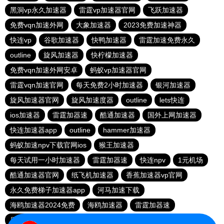
黑洞vp永久加速器
雷霆vp加速器官网
飞跃加速器
免费vqn加速外网
大象加速器
2023免费加速神器
快连vp
谷歌加速器
快鸭加速器
雷霆加速免费永久
outline
旋风加速器
快柠檬加速器
免费vqn加速外网安卓
蚂蚁vp加速器官网
雷霆vqn加速官网
每天免费2小时加速器
银河加速器
旋风加速器官网
旋风加速度器
outline
lets快连
ios加速器
雷霆加器速
酷通加速器
国外上网加速器
快连加速器app
outline
hammer加速器
蚂蚁加速npv下载官网ios
猴王加速器
每天试用一小时加速器
雷霆加器速
快连npv
1元机场
酷通加速器官网
纸飞机加速器
香蕉加速器vp官网
永久免费梯子加速器app
河马加速下载
海鸥加速器2024免费
海鸥加速器
雷霆加器速
原子加速器
猎豹加速器
快柠檬加速器