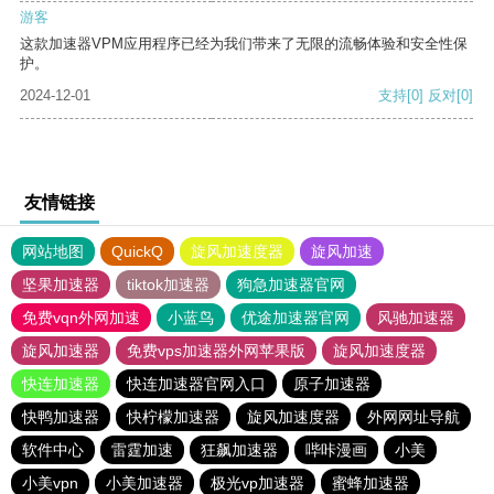
游客
这款加速器VPM应用程序已经为我们带来了无限的流畅体验和安全性保
护。
2024-12-01
支持
[0]
反对
[0]
友情链接
网站地图
QuickQ
旋风加速度器
旋风加速
坚果加速器
tiktok加速器
狗急加速器官网
免费vqn外网加速
小蓝鸟
优途加速器官网
风驰加速器
旋风加速器
免费vps加速器外网苹果版
旋风加速度器
快连加速器
快连加速器官网入口
原子加速器
快鸭加速器
快柠檬加速器
旋风加速度器
外网网址导航
软件中心
雷霆加速
狂飙加速器
哔咔漫画
小美
小美vpn
小美加速器
极光vp加速器
蜜蜂加速器