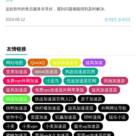
这款软件的售后服务非常好，遇到问题都能得到及时解决。
2024-08-12
支持
[0]
反对
[0]
友情链接
网站地图
QuickQ
旋风加速度器
旋风加速
坚果加速器
tiktok加速器
狗急加速器官网
免费vqn外网加速
小蓝鸟
优途加速器官网
风驰加速器
旋风加速器
免费vps加速器外网苹果版
旋风加速度器
快连加速器
快连加速器官网入口
原子加速器
快鸭加速器
快柠檬加速器
旋风加速度器
外网网址导航
软件中心
雷霆加速
狂飙加速器
哔咔漫画
瑞乐小说
小美
小美vpn
小美加速器
极光vp加速器
蜜蜂加速器
黑洞vp永久加速器
雷霆vp加速器官网