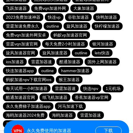
飞跃加速器
免费vqn加速外网
大象加速器
2023免费加速神器
快连vp
谷歌加速器
快鸭加速器
雷霆加速免费永久
outline
旋风加速器
快柠檬加速器
免费vqn加速外网安卓
蚂蚁vp加速器官网
雷霆vqn加速官网
每天免费2小时加速器
银河加速器
旋风加速器官网
旋风加速度器
outline
lets快连
ios加速器
雷霆加器速
酷通加速器
国外上网加速器
快连加速器app
outline
hammer加速器
蚂蚁加速npv下载官网ios
猴王加速器
每天试用一小时加速器
雷霆加器速
快连npv
1元机场
酷通加速器官网
纸飞机加速器
香蕉加速器vp官网
永久免费梯子加速器app
河马加速下载
海鸥加速器2024免费
海鸥加速器
雷霆加器速
原子加速器
猎豹加速器
快柠檬加速器
永久免费使用的加速器
下载