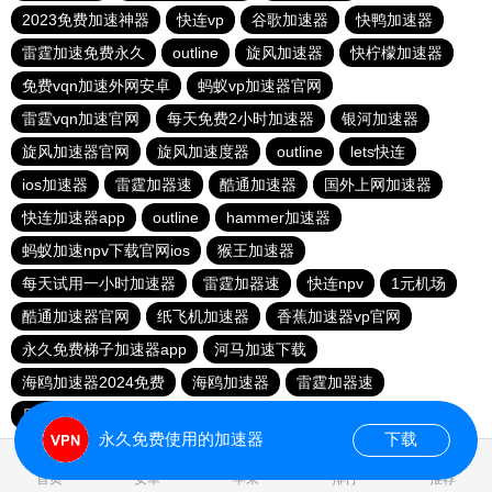
2023免费加速神器
快连vp
谷歌加速器
快鸭加速器
雷霆加速免费永久
outline
旋风加速器
快柠檬加速器
免费vqn加速外网安卓
蚂蚁vp加速器官网
雷霆vqn加速官网
每天免费2小时加速器
银河加速器
旋风加速器官网
旋风加速度器
outline
lets快连
ios加速器
雷霆加器速
酷通加速器
国外上网加速器
快连加速器app
outline
hammer加速器
蚂蚁加速npv下载官网ios
猴王加速器
每天试用一小时加速器
雷霆加器速
快连npv
1元机场
酷通加速器官网
纸飞机加速器
香蕉加速器vp官网
永久免费梯子加速器app
河马加速下载
海鸥加速器2024免费
海鸥加速器
雷霆加器速
原子加速器
猎豹加速器
快柠檬加速器
永久免费使用的加速器
下载
0.017052s
首页
安卓
苹果
排行
推荐