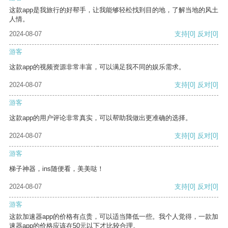
这款app是我旅行的好帮手，让我能够轻松找到目的地，了解当地的风土
人情。
2024-08-07
支持
[0]
反对
[0]
游客
这款app的视频资源非常丰富，可以满足我不同的娱乐需求。
2024-08-07
支持
[0]
反对
[0]
游客
这款app的用户评论非常真实，可以帮助我做出更准确的选择。
2024-08-07
支持
[0]
反对
[0]
游客
梯子神器，ins随便看，美美哒！
2024-08-07
支持
[0]
反对
[0]
游客
这款加速器app的价格有点贵，可以适当降低一些。我个人觉得，一款加
速器app的价格应该在50元以下才比较合理。