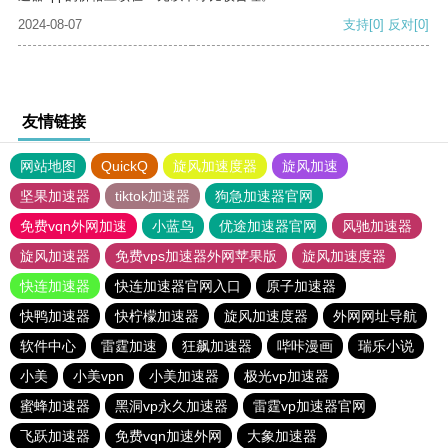
2024-08-07
支持
[0]
反对
[0]
友情链接
网站地图
QuickQ
旋风加速度器
旋风加速
坚果加速器
tiktok加速器
狗急加速器官网
免费vqn外网加速
小蓝鸟
优途加速器官网
风驰加速器
旋风加速器
免费vps加速器外网苹果版
旋风加速度器
快连加速器
快连加速器官网入口
原子加速器
快鸭加速器
快柠檬加速器
旋风加速度器
外网网址导航
软件中心
雷霆加速
狂飙加速器
哔咔漫画
瑞乐小说
小美
小美vpn
小美加速器
极光vp加速器
蜜蜂加速器
黑洞vp永久加速器
雷霆vp加速器官网
飞跃加速器
免费vqn加速外网
大象加速器